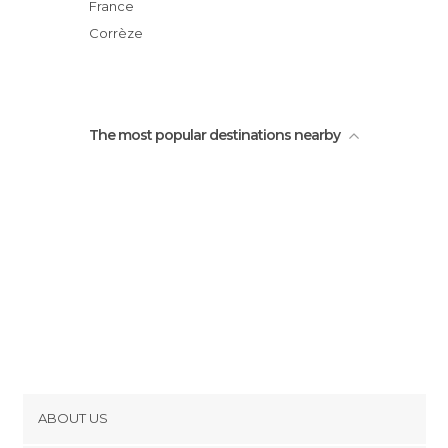
Place du Jet d'Eau
France
Maison Vigneronne
Corrèze
The most popular destinations nearby
ABOUT US