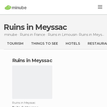
Ruins in Meyssac
minube
Ruins in
France
Ruins in
Limousin
Ruins
in Meyssac
TOURISM
THINGS TO SEE
HOTELS
RESTAURA
ruins in Meyssac
Ruins in Meyssac