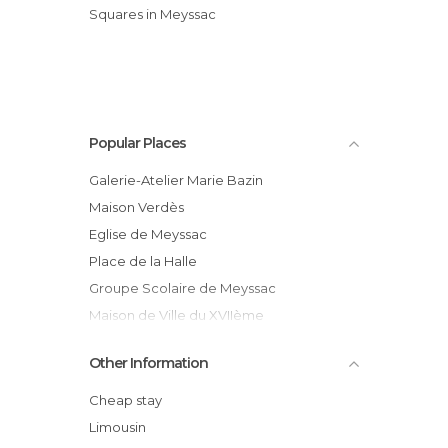
Squares in Meyssac
Popular Places
Galerie-Atelier Marie Bazin
Maison Verdès
Eglise de Meyssac
Place de la Halle
Groupe Scolaire de Meyssac
Maison de Ville du XVIIème
Les Feux de Beltane
Other Information
Place de l'Auvitrie
Maison Faige
Cheap stay
Puits de Meyssac
Limousin