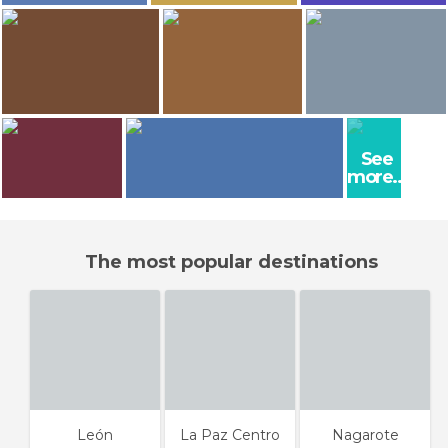
109
108
Josep Hill
Josep Hill
Josep Hill
León
León
León
104
101
Josep Hill
Liz Reyes
Liz Reyes
See
León
Poneloya Beach
Poneloya Beach
more...
Josep Hill
Liz Reyes
León
Poneloya Beach
The most popular destinations
León
La Paz Centro
Nagarote