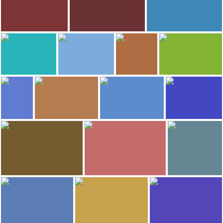
Cerro Negro
Poneloya Beach
Cerro Negro
Poneloya Beach
131
131
131
Gaia Amaducci
Xiskya
Xiskya
Poneloya Beach
León Viejo en Nicaragua
León Viejo en Nicaragua
130
128
126
Liz Reyes
Gaia Amaducci
Eric Gómez Ibarra
Xiskya
Poneloya Beach
Poneloya Beach
Nagarote
León Viejo en Nicaragua
118
113
Gaia Amaducci
Xiskya
Josep Hill
Liz Reyes
Poneloya Beach
León Viejo en Nicaragua
León
Poneloya Beach
109
109
Josep Hill
Josep Hill
Eric Gómez Ibarra
León
León
Nagarote