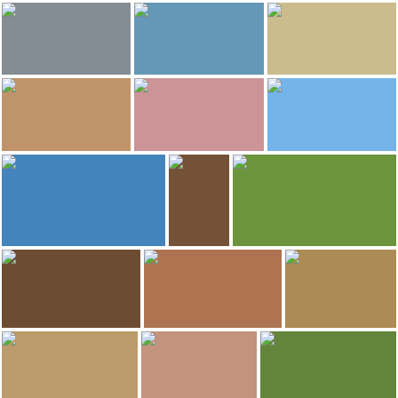
19
18
GERARD DECQ
MundoXDescubrir
MundoXDescubrir
Médersa des Mérinides
Souk Merzuk
Playa de Salé
18
18
MundoXDescubrir
MundoXDescubrir
MundoXDescubrir
Playa de Salé
Grande Mosque
Zoco de los Joyeros
17
16
MundoXDescubrir
MundoXDescubrir
MundoXDescubrir
Souk Merzuk
Mellah Salé
Bab Lamrissa
16
16
MundoXDescubrir
GERARD DECQ
MundoXDescubrir
Cementerio
Médersa des Mérinides
Jardines Chohada
16
15
MundoXDescubrir
MundoXDescubrir
MundoXDescubrir
Jardines Chohada
Grande Mosque
Borge de Salé