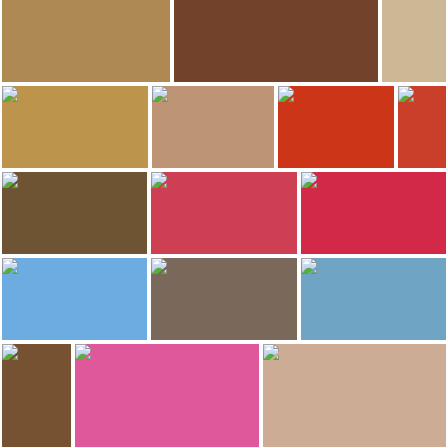
Souk Merzuk
Souk Gherzel
Grande Mosque
24
21
GERARD DECQ
MundoXDescubrir
Sidi Ben Achir Cemetery
Souk Gherzel
20
20
MundoXDescubrir
GERARD DECQ
GERARD DECQ
Playa de Salé
Médersa des Mérinides
Mausolée de Sidi Abdellah ben Hassoun
20
20
MundoXDescubrir
MundoXDescubrir
MundoXDescubrir
Grande Mosque
Souk Merzuk
Souk Gherzel
19
19
MundoXDescubrir
MundoXDescubrir
MundoXDescubrir
Bab Lamrissa
Cementerio
Playa de Salé