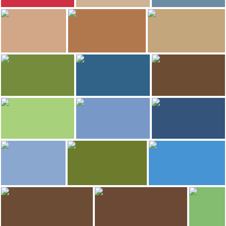
25
25
MundoXDescubrir
MundoXDescubrir
MundoXDescubrir
Souk Gherzel
Grande Mosque
Borge de Salé
22
20
GERARD DECQ
MundoXDescubrir
MundoXDescubrir
Médersa des Mérinides
Bab Lamrissa
Cementerio
14
12
MundoXDescubrir
MundoXDescubrir
MundoXDescubrir
Bab Dar Assinaa
Mellah Salé
Biblioteca Coránica Salé
11
11
MundoXDescubrir
MundoXDescubrir
MundoXDescubrir
Parque Salé
Rue Ras Chara
Mercadillo Mrisa
10
GERARD DECQ
MundoXDescubrir
MundoXDescubrir
Avenue 2 Mars
Jardines Chohada
Zoco de la fruta y la verdura