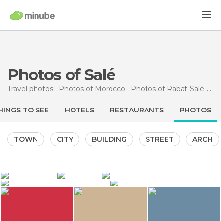
Photos of Salé
Travel photos
Photos of
Morocco
Photos of
Rabat-Salé-Zammour-Zaer
HINGS TO SEE
HOTELS
RESTAURANTS
PHOTOS
TOWN
CITY
BUILDING
STREET
ARCH
45
32
32
GERARD DECQ
GERARD DECQ
MundoXDescubrir
31
26
MundoXDescubrir
MundoXDescubrir
Sidi Ben Achir Cemetery
Mausolée de Sidi Abdellah ben Hassoun
Souk Merzuk
Playa de Salé
Zoco de los Joyeros