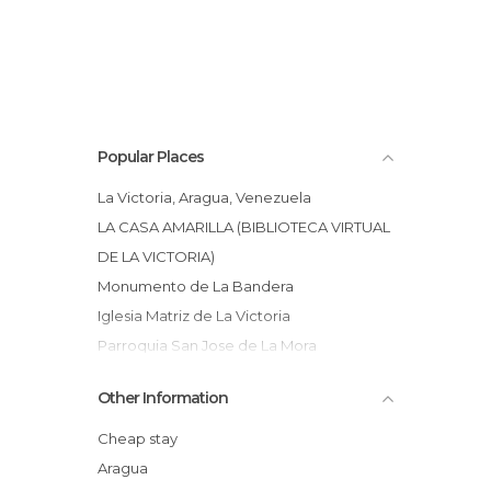
Popular Places
La Victoria, Aragua, Venezuela
LA CASA AMARILLA (BIBLIOTECA VIRTUAL
DE LA VICTORIA)
Monumento de La Bandera
Iglesia Matriz de La Victoria
Parroquia San Jose de La Mora
Cuartel Montilla La Victoria
Other Information
Parque La Estación La Victoria
Palacio Campo Elias
Cheap stay
Antiguo Teatro La Victoria
Aragua