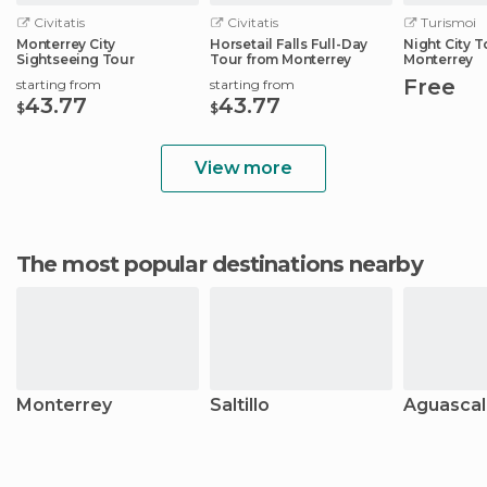
Civitatis
Civitatis
Turismoi
Monterrey City
Horsetail Falls Full-Day
Night City T
Sightseeing Tour
Tour from Monterrey
Monterrey
Free
starting from
starting from
43.77
43.77
$
$
View more
The most popular destinations nearby
Monterrey
Saltillo
Aguascal