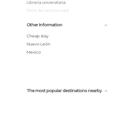
Libreria universitaria
Torre de rectoria uanl
Tigre Tienda
Other Information
Alere flammam veritatis
Universitarios ilustres
Cheap stay
Chac mool uanl
Nuevo León
Monumento a la tecnologia
Mexico
The most popular destinations nearby