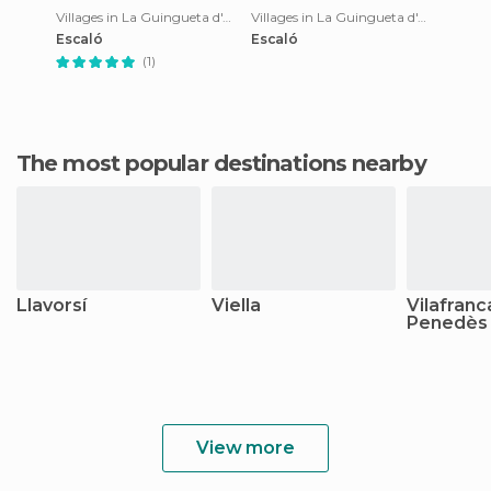
Villages in La Guingueta d'Àneu
Villages in La Guingueta d'Àneu
Escaló
Escaló
(1)
The most popular destinations nearby
Llavorsí
Viella
Vilafranc
Penedès
View more