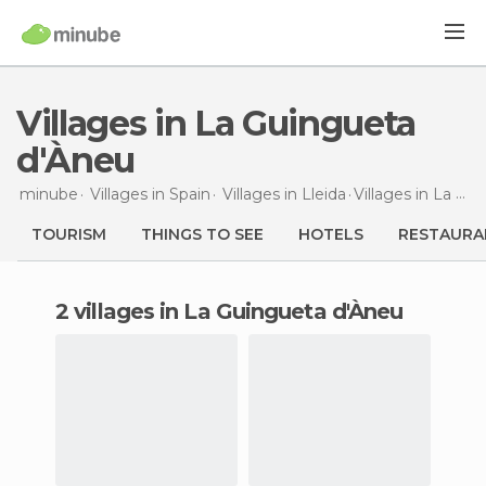
Villages in La Guingueta
d'Àneu
minube
Villages in
Spain
Villages in
Lleida
Villages
in La Guingueta d'Àneu
TOURISM
THINGS TO SEE
HOTELS
RESTAURA
2 villages in La Guingueta d'Àneu