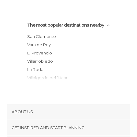
The most popular destinations nearby
San Clemente
Vara de Rey
El Provencio
Villarrobledo
La Roda
Villalgordo del Júcar
El Picazo
Fuensanta
Munera
Alarcón
ABOUT US
Socuéllamos
Cookies
Villanueva de la Jara
GET INSPIRED AND START PLANNING
Privacy Policy
Quintanar del Rey