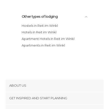
Other types of lodging
Hostels in Reit im Winkl
Hotels in Reit im Winkl
Apartment Hotels in Reit im Winkl
Apartments in Reit im Winkl
ABOUT US
Cookies
GET INSPIRED AND START PLANNING
Privacy Policy
footer@item_discovertips_anchor