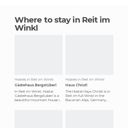
Where to stay in Reit im
Winkl
Hostels in Reit im Winkl
Hostels in Reit im Winkl
Gästehaus Bergstüberl
Haus Christl
In Reit im Winkl, Hostal
The Hostal Hays Christl is in
Gästelhaus Bergstüberl is a
Reit im full Winkl in the
beautiful mountain house in
Bavarian Alps, Germany
a quiet and natural setting, a
(near the Steinplatte ski
few meters from a
slope). It has 215 fully