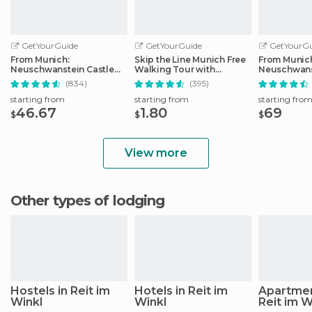
GetYourGuide
GetYourGuide
GetYourGu
From Munich:
Skip the Line Munich Free
From Munic
Neuschwanstein Castle
Walking Tour with
Neuschwans
Full-Day Trip
Booking Fee
Full-Day Tri
(834)
(395)
starting from
starting from
starting fro
46.67
1.80
69
$
$
$
View more
Other types of lodging
Hostels in Reit im
Hotels in Reit im
Apartmen
Winkl
Winkl
Reit im W