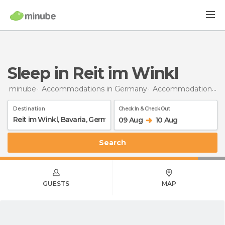
Sleep in Reit im Winkl
minube
Accommodations in Germany
Accommodations in Bavaria
Destination
Check In & Check Out
09 Aug
10 Aug
Search
GUESTS
MAP