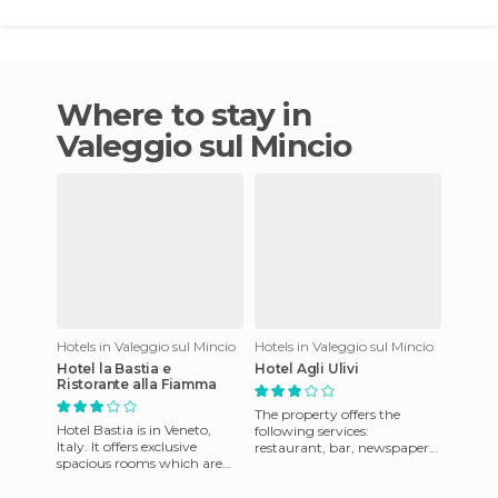
Where to stay in
Valeggio sul Mincio
Hotels in Valeggio sul Mincio
Hotels in Valeggio sul Mincio
Hotel la Bastia e
Hotel Agli Ulivi
Ristorante alla Fiamma
The property offers the
Hotel Bastia is in Veneto,
following services:
Italy. It offers exclusive
restaurant, bar, newspapers,
spacious rooms which are
garden, non-smoking
comfortable, stylish, silent,
rooms, rooms and facilities
quiet and comfortable
for disab