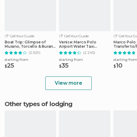
GetYourGuide
GetYourGuide
GetYourGu
Boat Trip: Glimpse of
Venice: Marco Polo
Marco Polo 
Murano, Torcello & Burano
Airport Water Taxi
Transfer to
Islands
Transfer
City Center
(2.529)
(2.245)
starting from
starting from
starting fro
25
35
10
$
$
$
View more
Other types of lodging